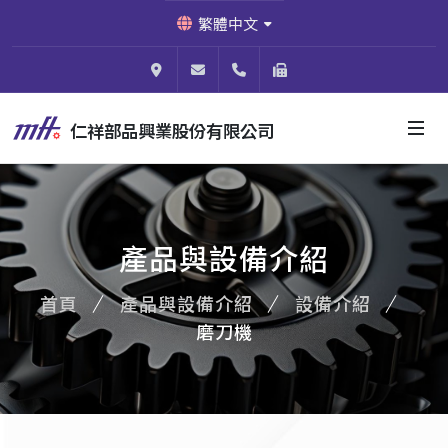
繁體中文
824003高雄市燕巢區安林四街64號
shou@micro-f.com.tw
886-7-614-0788
886-7-614-0766
仁祥部品興業股份有限公司
產品與設備介紹
首頁
產品與設備介紹
設備介紹
磨刀機