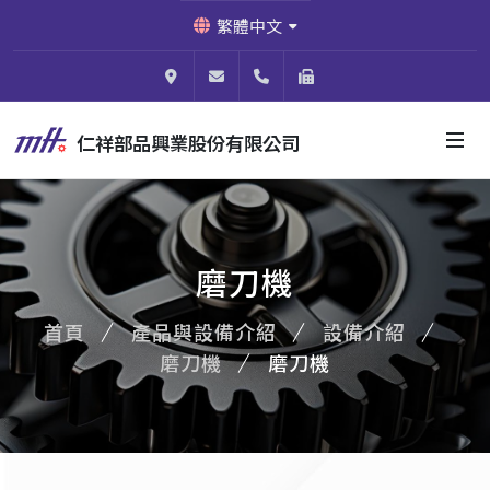
繁體中文
824003高雄市燕巢區安林四街64號
shou@micro-f.com.tw
886-7-614-0788
886-7-614-0766
仁祥部品興業股份有限公司
磨刀機
首頁
產品與設備介紹
設備介紹
磨刀機
磨刀機