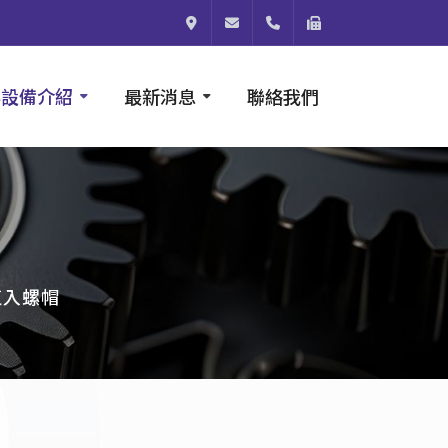
824003高雄市燕巢區安林四街64號
shou@micro-f.com.tw
886-7-614-0788
886-7-614-0766
與設備介紹
最新消息
聯絡我們
植入螺帽