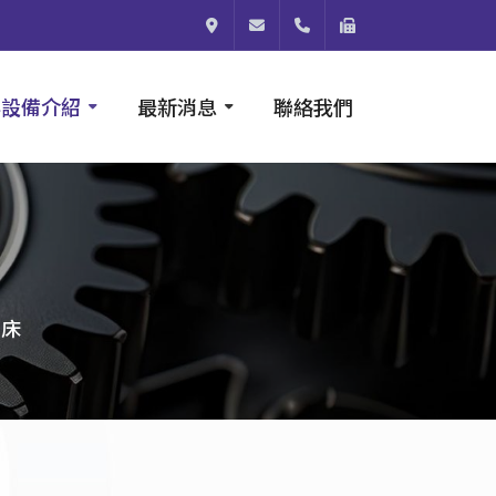
824003高雄市燕巢區安林四街64號
shou@micro-f.com.tw
886-7-614-0788
886-7-614-0766
與設備介紹
最新消息
聯絡我們
銑床